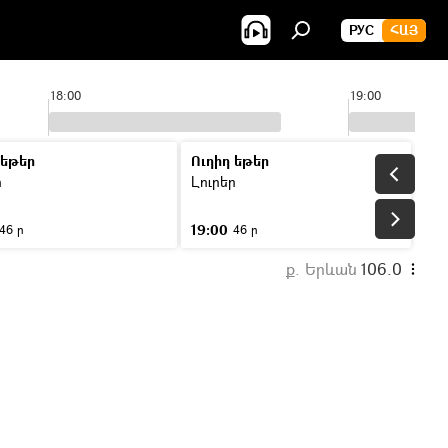
РУС
ՀԱՅ
18:00
19:00
 եթեր
Ուղիղ եթեր
ր
Լուրեր
19:00
46 ր
46 ր
ք. Երևան
106.0