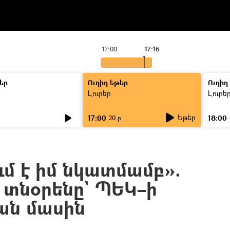
17:00
17:16
եր
Ուղիղ եթեր
Ուղիղ
Լուրեր
Լուրե
Եթեր
17:00
18:00
ր
20 ր
մ է իմ նկատմամբ».
 տնօրենը` ՊԵԿ–ի
յան մասին