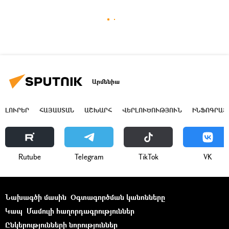
Արմենիա
ԼՈՒՐԵՐ
ՀԱՅԱՍՏԱՆ
ԱՇԽԱՐՀ
ՎԵՐԼՈՒԾՈՒԹՅՈՒՆ
ԻՆՖՈԳՐԱՖ
Rutube
Telegram
ТikТоk
VK
Նախագծի մասին
Օգտագործման կանոնները
Կապ
Մամուլի հաղորդագրություններ
Ընկերությունների նորություններ