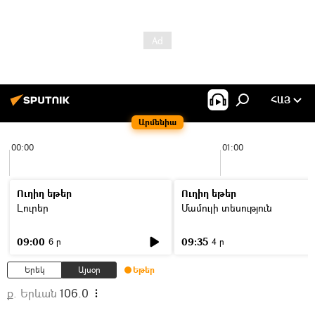
ՀԱՅ
Արմենիա
00:00
01:00
Ուղիղ եթեր
Ուղիղ եթեր
Լուրեր
Մամուլի տեսություն
09:00
09:35
6 ր
4 ր
Երեկ
Այսօր
Եթեր
ք. Երևան
106.0