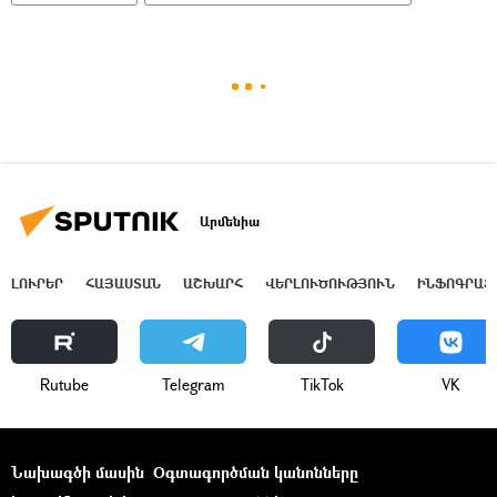
Արմենիա
ԼՈՒՐԵՐ
ՀԱՅԱՍՏԱՆ
ԱՇԽԱՐՀ
ՎԵՐԼՈՒԾՈՒԹՅՈՒՆ
ԻՆՖՈԳՐԱՖ
Rutube
Telegram
ТikТоk
VK
Նախագծի մասին
Օգտագործման կանոնները