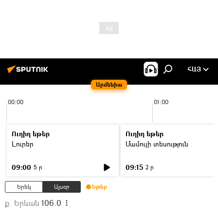
ՀԱՅ
Արմենիա
00:00
01:00
Ուղիղ եթեր
Ուղիղ եթեր
Լուրեր
Մամուլի տեսություն
09:00
09:15
5 ր
2 ր
Երեկ
Այսօր
Եթեր
ք. Երևան
106.0