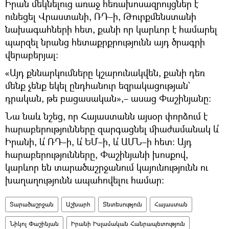
Իրան մեկնելուց առաջ հեռախոսազրույցներ է
ունեցել Վրաստանի, ՌԴ–ի, Թուրքմենստանի
նախագահների հետ, քանի որ կարևոր է համարել
պարզել նրանց հետաքրքրությունն այդ ծրագրի
վերաբերյալ։
«Այդ քննարկումները կշարունակվեն, քանի դեռ
մենք չենք եկել ընդհանուր եզրակացության`
դրական, թե բացասական»,– ասաց Փաշինյանը։
Նա նաև նշեց, որ Հայաստանն այսօր փորձում է
հարաբերությունները զարգացնել միաժամանակ և՛
Իրանի, և՛ ՌԴ–ի, և՛ ԵՄ–ի, և՛ ԱՄՆ–ի հետ։ Այդ
հարաբերությունները, Փաշինյանի խոսքով,
կարևոր են տարածաշրջանում կայունությունն ու
խաղաղությունն ապահովելու համար։
Տարածաշրջան
Աշխարհ
Տնտեսություն
Հայաստան
Նիկոլ Փաշինյան
Իրանի Իսլամական Հանրապետություն