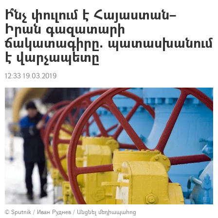
Ի՞նչ փուլում է Հայաստան–
Իրան գազատարի
ճակատագիրը. պատասխանում
է վարչապետը
12:33 19.03.2019
© Sputnik / Иван Руднев
/
Անցնել մեդիապահոց