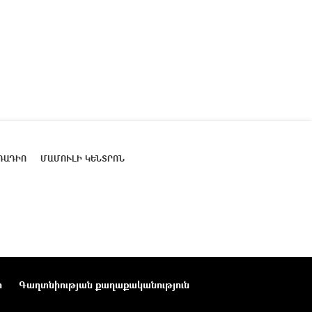
ՌԱԴԻՈ
ՄԱՄՈՒԼԻ ԿԵՆՏՐՈՆ
ր
Գաղտնիության քաղաքականություն