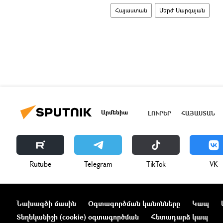
Հայաստան
Սերժ Սարգսյան
Արմենիա
ԼՈՒՐԵՐ
ՀԱՅԱՍՏԱՆ
Rutube
Telegram
ТikТоk
VK
Նախագծի մասին
Օգտագործման կանոնները
Կապ
Տեղեկանիշի (cookie) օգտագործման
Հետադարձ կապ