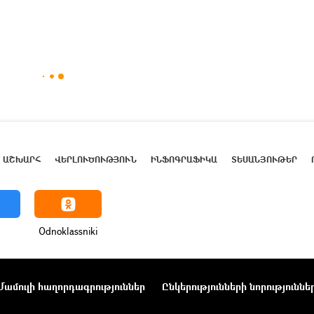
ԱՇԽԱՐՀ
ՎԵՐԼՈՒԾՈՒԹՅՈՒՆ
ԻՆՖՈԳՐԱՖԻԿԱ
ՏԵՍԱՆՅՈՒԹԵՐ
Odnoklassniki
Մամուլի հաղորդագրություններ
Ընկերությունների նորություննե