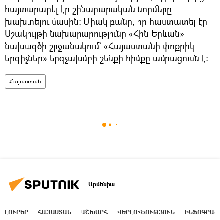
հայտարարել էր շինարարական նորմերը
խախտելու մասին։ Միակ բանը, որ հաստատել էր
Մշակույթի նախարարությունը «Հին Երևան»
նախագծի շրջանակում` «Հայաստանի փոքրիկ
երգիչներ» երգչախմբի շենքի հիմքը ամրացումն է։
Հայաստան
Արմենիա
ԼՈՒՐԵՐ
ՀԱՅԱՍՏԱՆ
ԱՇԽԱՐՀ
ՎԵՐԼՈՒԾՈՒԹՅՈՒՆ
ԻՆՖՈԳՐԱՖ