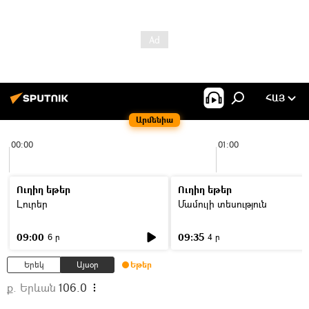
ՀԱՅ
Արմենիա
00:00
01:00
Ուղիղ եթեր
Ուղիղ եթեր
Լուրեր
Մամուլի տեսություն
09:00
09:35
6 ր
4 ր
Երեկ
Այսօր
Եթեր
ք. Երևան
106.0