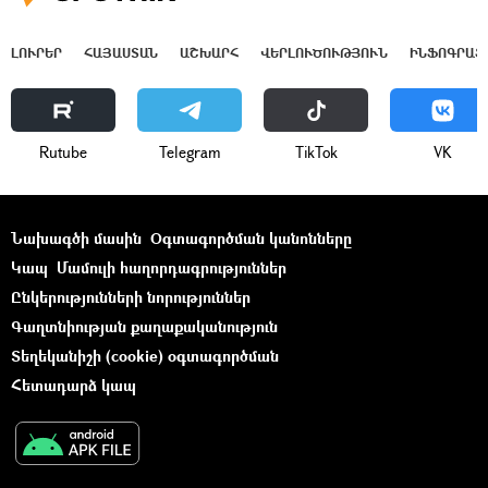
ԼՈՒՐԵՐ
ՀԱՅԱՍՏԱՆ
ԱՇԽԱՐՀ
ՎԵՐԼՈՒԾՈՒԹՅՈՒՆ
ԻՆՖՈԳՐԱՖ
Rutube
Telegram
ТikТоk
VK
Նախագծի մասին
Օգտագործման կանոնները
Կապ
Մամուլի հաղորդագրություններ
Ընկերությունների նորություններ
Գաղտնիության քաղաքականություն
Տեղեկանիշի (cookie) օգտագործման
Հետադարձ կապ