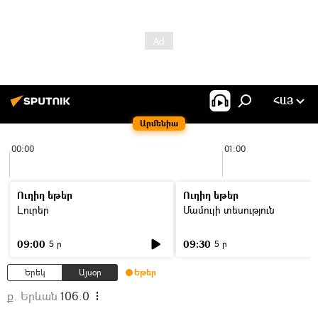
ՀԱՅ
Արմենիա
00:00
01:00
Ուղիղ եթեր
Ուղիղ եթեր
Լուրեր
Մամուլի տեսություն
09:00
09:30
5 ր
5 ր
Երեկ
Այսօր
Եթեր
ք. Երևան
106.0