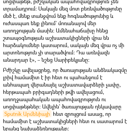
սոցփաթեթ, բժշկական ապահովագրություն չեն
տրամադրում։ Սակայն մեզ մոտ բեռնվածությունը
մեծ է, մենք տանջվում ենք հոգնածությունից և
ուժասպառ ենք լինում` մոռանալով մեր
առողջության մասին։ Ամենահաճախը հենց
շտապօգնության աշխատակիցների վրա են
հարձակումներ կատարում, սակայն մեզ վրա ոչ մի
արտոնություն չի տարածվում։ Դա առնվազն
անարդար է», – նշեց Սարիբեկյանը։
Բժիշկը ավելացրեց, որ ծառայության անձնակազմը
լրիվ համամիտ է իր հետ ու պահանջում է
անհապաղ վերանայել աշխատավարձերի չափը,
հերթապահ բրիգադների թվի ավելացում,
առողջապահական ապահովագրություն ու
սոցփաթեթներ։ Ավելին` ծառայության ղեկավարը
Sputnik Արմենիայի
հետ զրույցում ասաց, որ
համամիտ է աշխատակիցների հետ ու սատարում է
նրանց նախաձեռնությանը։