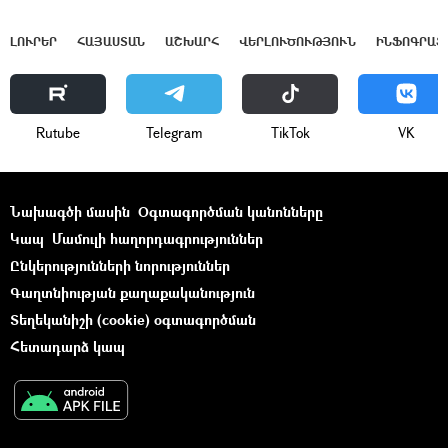
ԼՈՒՐԵՐ
ՀԱՅԱՍՏԱՆ
ԱՇԽԱՐՀ
ՎԵՐԼՈՒԾՈՒԹՅՈՒՆ
ԻՆՖՈԳՐԱՖ
Rutube
Telegram
ТikТоk
VK
Նախագծի մասին
Օգտագործման կանոնները
Կապ
Մամուլի հաղորդագրություններ
Ընկերությունների նորություններ
Գաղտնիության քաղաքականություն
Տեղեկանիշի (cookie) օգտագործման
Հետադարձ կապ