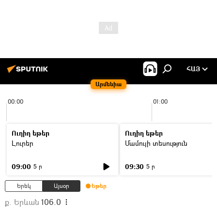
ՀԱՅ
Արմենիա
00:00
01:00
Ուղիղ եթեր
Ուղիղ եթեր
Լուրեր
Մամուլի տեսություն
09:00
09:30
5 ր
5 ր
Երեկ
Այսօր
Եթեր
ք. Երևան
106.0