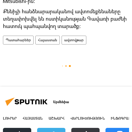
Mitsubishi-ին։
Քննիչի հանձնարարականով ավտոմեքենաները
տեղափոխվել են ոստիկանության Գավառի բաժնի
հատուկ պահպանվող տարածք։
Պատահարներ
Հայաստան
ավտովթար
Արմենիա
ԼՈՒՐԵՐ
ՀԱՅԱՍՏԱՆ
ԱՇԽԱՐՀ
ՎԵՐԼՈՒԾՈՒԹՅՈՒՆ
ԻՆՖՈԳՐԱՖ