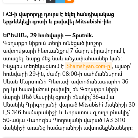
ГАЗ-ի վարորդը դուրս է եկել հանդիպակաց
երթևեկելի գոտի և բախվել Mitsubishi-ին։
ԵՐԵՎԱՆ, 29 հունվարի — Sputnik.
Գեղարքունիքում տեղի ունեցած խոշոր
ավտովթարի հետևանքով 7 մարդ վիրավորում է
ստացել, նարց մեջ նաև անչափահասներ կան։
Ինչպես տեղեկացնում է
Shamshyan.com-ը
, այսօր՝
հունվարի 29-ին, ժամը 08։00-ի սահմաններում
Սևան-Մարտունի-Գետափ ավտոճանապարհի 36-
րդ կմ հատվածում բախվել են Գեղարքունիքի
մարզի Մեծ Մասրիկ գյուղի բնակիչ՝36-ամյա
Անանիկ Գրիգորյանի վարած Mitsubishi մակնիշի 30
ԼՏ 346 համարանիշի և Նորատուս գյուղի բնակիչ՝
50-ամյա Վարդգես Պողոսյանի վարած ГАЗ 3110
մակնիշի առանց համարանիշի ավտոմեքենաները։