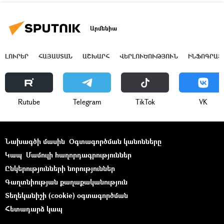
Արմենիա
ԼՈՒՐԵՐ
ՀԱՅԱՍՏԱՆ
ԱՇԽԱՐՀ
ՎԵՐԼՈՒԾՈՒԹՅՈՒՆ
ԻՆՖՈԳՐԱՖ
Rutube
Telegram
ТikТоk
VK
Նախագծի մասին
Օգտագործման կանոնները
Կապ
Մամուլի հաղորդագրություններ
Ընկերությունների նորություններ
Գաղտնիության քաղաքականություն
Տեղեկանիշի (cookie) օգտագործման
Հետադարձ կապ