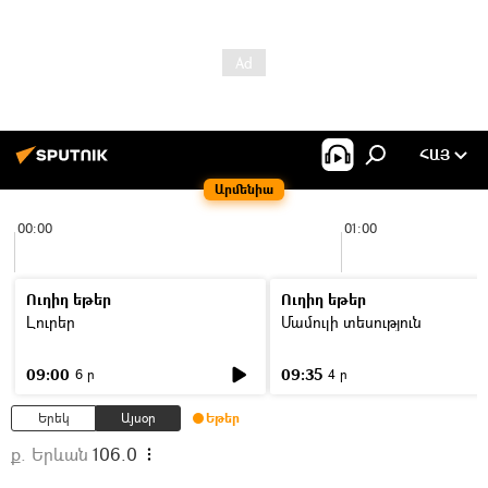
ՀԱՅ
Արմենիա
00:00
01:00
Ուղիղ եթեր
Ուղիղ եթեր
Լուրեր
Մամուլի տեսություն
09:00
09:35
6 ր
4 ր
Երեկ
Այսօր
Եթեր
ք. Երևան
106.0