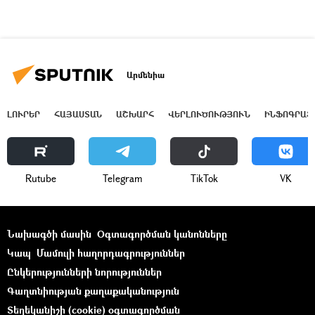
Արմենիա
ԼՈՒՐԵՐ
ՀԱՅԱՍՏԱՆ
ԱՇԽԱՐՀ
ՎԵՐԼՈՒԾՈՒԹՅՈՒՆ
ԻՆՖՈԳՐԱՖ
Rutube
Telegram
ТikТоk
VK
Նախագծի մասին
Օգտագործման կանոնները
Կապ
Մամուլի հաղորդագրություններ
Ընկերությունների նորություններ
Գաղտնիության քաղաքականություն
Տեղեկանիշի (cookie) օգտագործման