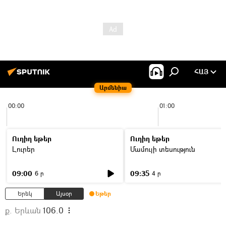
ՀԱՅ
Արմենիա
00:00
01:00
Ուղիղ եթեր
Ուղիղ եթեր
Լուրեր
Մամուլի տեսություն
09:00
09:35
6 ր
4 ր
Երեկ
Այսօր
Եթեր
ք. Երևան
106.0