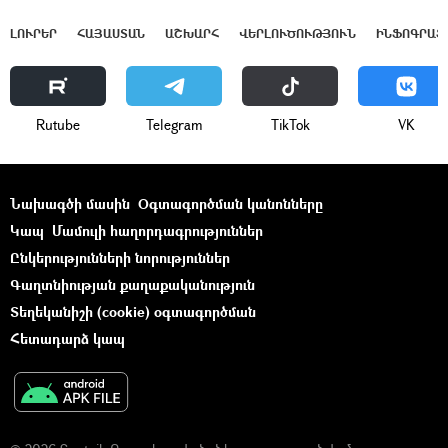
ԼՈՒՐԵՐ
ՀԱՅԱՍՏԱՆ
ԱՇԽԱՐՀ
ՎԵՐԼՈՒԾՈՒԹՅՈՒՆ
ԻՆՖՈԳՐԱՖ
Rutube
Telegram
ТikТоk
VK
Նախագծի մասին
Օգտագործման կանոնները
Կապ
Մամուլի հաղորդագրություններ
Ընկերությունների նորություններ
Գաղտնիության քաղաքականություն
Տեղեկանիշի (cookie) օգտագործման
Հետադարձ կապ