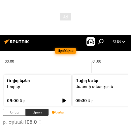
ՀԱՅ
Արմենիա
00:00
01:00
Ուղիղ եթեր
Ուղիղ եթեր
Լուրեր
Մամուլի տեսություն
09:00
09:30
5 ր
5 ր
Երեկ
Այսօր
Եթեր
ք. Երևան
106.0