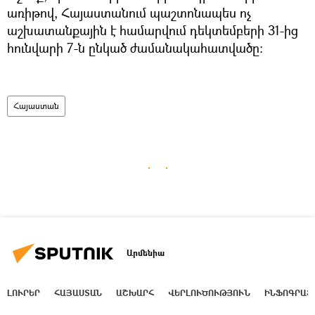
առիթով, Հայաստանում պաշտոնապես ոչ
աշխատանքային է համարվում դեկտեմբերի 31-ից
հունվարի 7-ն ընկած ժամանակահատվածը։
Հայաստան
Արմենիա
ԼՈՒՐԵՐ
ՀԱՅԱՍՏԱՆ
ԱՇԽԱՐՀ
ՎԵՐԼՈՒԾՈՒԹՅՈՒՆ
ԻՆՖՈԳՐԱՖ