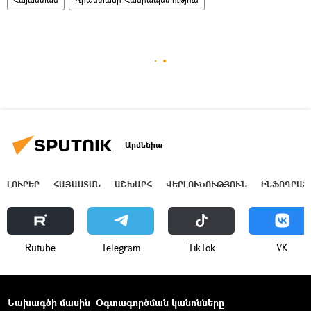
Արմենիա
ԼՈՒՐԵՐ
ՀԱՅԱՍՏԱՆ
ԱՇԽԱՐՀ
ՎԵՐԼՈՒԾՈՒԹՅՈՒՆ
ԻՆՖՈԳՐԱՖ
Rutube
Telegram
ТikТоk
VK
Նախագծի մասին
Օգտագործման կանոնները