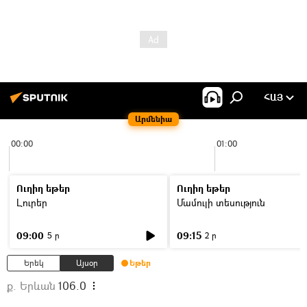
ՀԱՅ
Արմենիա
00:00
01:00
Ուղիղ եթեր
Ուղիղ եթեր
Լուրեր
Մամուլի տեսություն
09:00
09:15
5 ր
2 ր
Երեկ
Այսօր
Եթեր
ք. Երևան
106.0