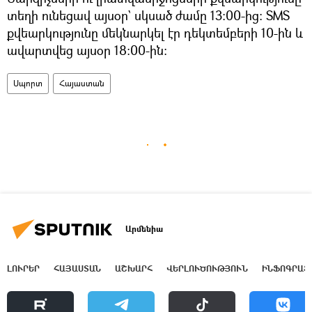
տեղի ունեցավ այսօր` սկսած ժամը 13:00-ից: SMS
քվեարկությունը մեկնարկել էր դեկտեմբերի 10-ին և
ավարտվեց այսօր 18:00-ին:
Սպորտ
Հայաստան
Արմենիա
ԼՈՒՐԵՐ
ՀԱՅԱՍՏԱՆ
ԱՇԽԱՐՀ
ՎԵՐԼՈՒԾՈՒԹՅՈՒՆ
ԻՆՖՈԳՐԱՖ