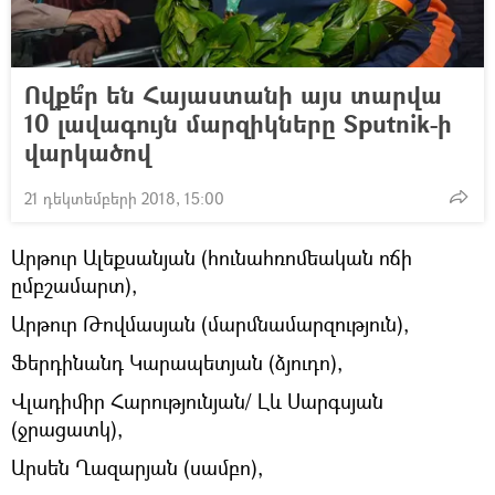
Ովքե՞ր են Հայաստանի այս տարվա
10 լավագույն մարզիկները Sputnik-ի
վարկածով
21 դեկտեմբերի 2018, 15:00
Արթուր Ալեքսանյան (հունահռոմեական ոճի
ըմբշամարտ),
Արթուր Թովմասյան (մարմնամարզություն),
Ֆերդինանդ Կարապետյան (ձյուդո),
Վլադիմիր Հարությունյան/ Լև Սարգսյան
(ջրացատկ),
Արսեն Ղազարյան (սամբո),