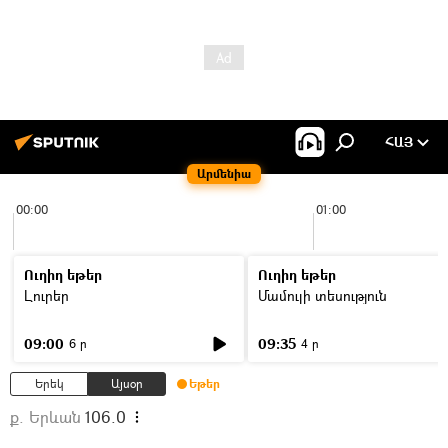
ՀԱՅ
Արմենիա
00:00
01:00
Ուղիղ եթեր
Ուղիղ եթեր
Լուրեր
Մամուլի տեսություն
09:00
09:35
6 ր
4 ր
Երեկ
Այսօր
Եթեր
ք. Երևան
106.0