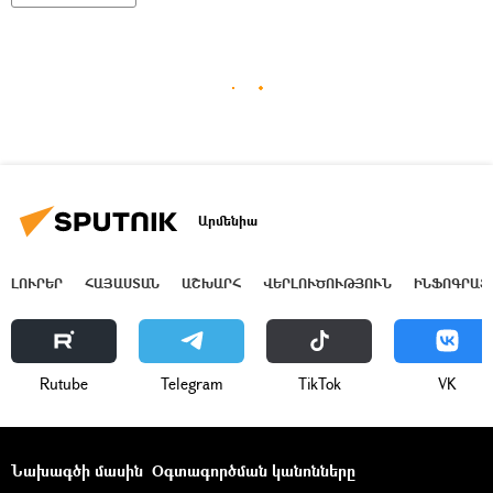
Արմենիա
ԼՈՒՐԵՐ
ՀԱՅԱՍՏԱՆ
ԱՇԽԱՐՀ
ՎԵՐԼՈՒԾՈՒԹՅՈՒՆ
ԻՆՖՈԳՐԱՖ
Rutube
Telegram
ТikТоk
VK
Նախագծի մասին
Օգտագործման կանոնները