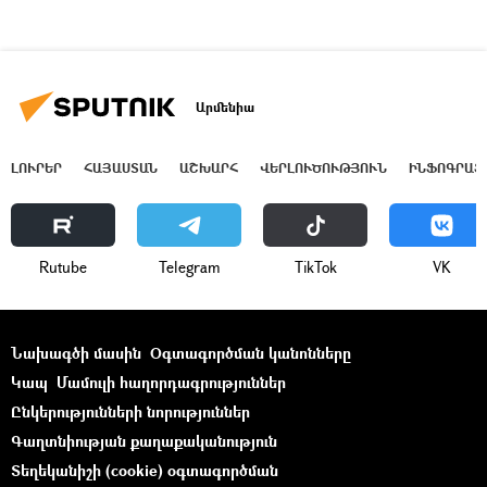
Արմենիա
ԼՈՒՐԵՐ
ՀԱՅԱՍՏԱՆ
ԱՇԽԱՐՀ
ՎԵՐԼՈՒԾՈՒԹՅՈՒՆ
ԻՆՖՈԳՐԱՖ
Rutube
Telegram
ТikТоk
VK
Նախագծի մասին
Օգտագործման կանոնները
Կապ
Մամուլի հաղորդագրություններ
Ընկերությունների նորություններ
Գաղտնիության քաղաքականություն
Տեղեկանիշի (cookie) օգտագործման