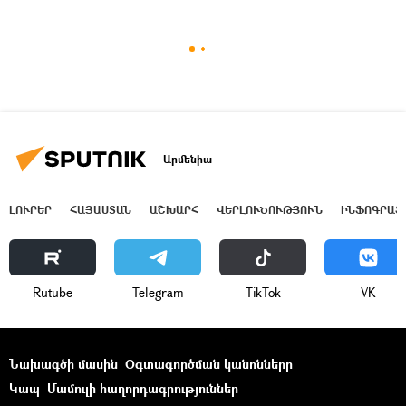
Արմենիա
ԼՈՒՐԵՐ
ՀԱՅԱՍՏԱՆ
ԱՇԽԱՐՀ
ՎԵՐԼՈՒԾՈՒԹՅՈՒՆ
ԻՆՖՈԳՐԱՖ
Rutube
Telegram
ТikТоk
VK
Նախագծի մասին
Օգտագործման կանոնները
Կապ
Մամուլի հաղորդագրություններ