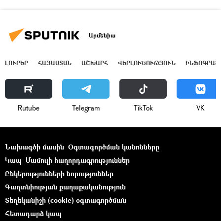
Արմենիա
ԼՈՒՐԵՐ
ՀԱՅԱՍՏԱՆ
ԱՇԽԱՐՀ
ՎԵՐԼՈՒԾՈՒԹՅՈՒՆ
ԻՆՖՈԳՐԱՖ
Rutube
Telegram
ТikТоk
VK
Նախագծի մասին
Օգտագործման կանոնները
Կապ
Մամուլի հաղորդագրություններ
Ընկերությունների նորություններ
Գաղտնիության քաղաքականություն
Տեղեկանիշի (cookie) օգտագործման
Հետադարձ կապ