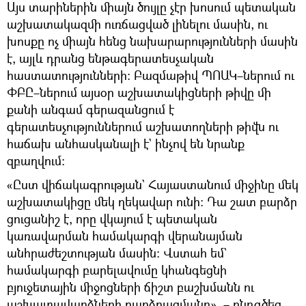
Այս տարիներին միայն ծույլը չէր խոսում պետական
աշխատակազմի ուռճացված լինելու մասին, ու
խոսքը ոչ միայն հենց նախարարությունների մասին
է, այլև դրանց ենթագերատեսչական
հաստատությունների։ Բազմաթիվ ՊՈԱԿ–ներում ու
ՓԲԸ–ներում այսօր աշխատակիցների թիվը մի
քանի անգամ գերազանցում է
գերատեսչություններում աշխատողների թիվն ու
հաճախ անհասկանալի է` ինչով են նրանք
զբաղվում։
«Ըստ վիճակագրության` Հայաստանում միջինը մեկ
աշխատակիցը մեկ ղեկավար ունի։ Դա շատ բարձր
ցուցանիշ է, որը վկայում է պետական
կառավարման համակարգի վերանայման
անհրաժեշտության մասին։ Վստահ եմ`
համակարգի բարելավումը կհանգեցնի
բյուջետային միջոցների ճիշտ բաշխմանն ու
աշխատավարձների բարձրացմանը», – ընդգծեց