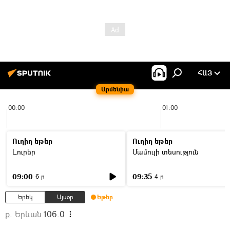
ՀԱՅ
Արմենիա
00:00
01:00
Ուղիղ եթեր
Ուղիղ եթեր
Լուրեր
Մամուլի տեսություն
09:00
09:35
6 ր
4 ր
Երեկ
Այսօր
Եթեր
ք. Երևան
106.0