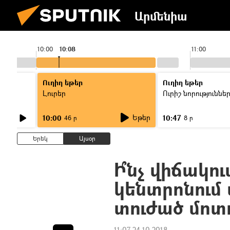
Արմենիա
10:00
10:08
11:00
Ուղիղ եթեր
Ուղիղ եթեր
Լուրեր
Ուրիշ նորություննե
Եթեր
10:00
10:47
46 ր
8 ր
Երեկ
Այսօր
Ի՞նչ վիճակո
կենտրոնում
տուժած մոտ
11:07 24.10.2018