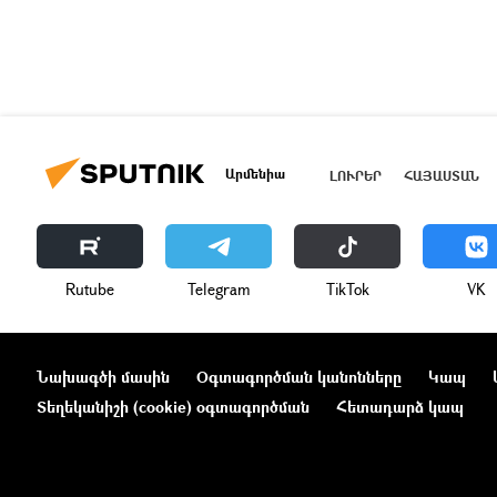
Արմենիա
ԼՈՒՐԵՐ
ՀԱՅԱՍՏԱՆ
Rutube
Telegram
ТikТоk
VK
Նախագծի մասին
Օգտագործման կանոնները
Կապ
Տեղեկանիշի (cookie) օգտագործման
Հետադարձ կապ