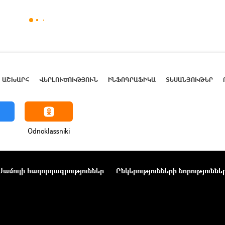
ԱՇԽԱՐՀ
ՎԵՐԼՈՒԾՈՒԹՅՈՒՆ
ԻՆՖՈԳՐԱՖԻԿԱ
ՏԵՍԱՆՅՈՒԹԵՐ
Odnoklassniki
Մամուլի հաղորդագրություններ
Ընկերությունների նորություննե