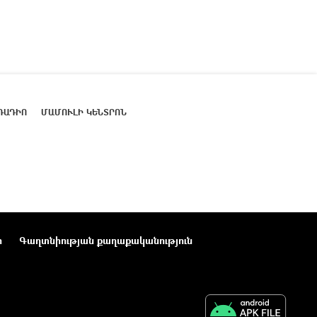
ՌԱԴԻՈ
ՄԱՄՈՒԼԻ ԿԵՆՏՐՈՆ
ր
Գաղտնիության քաղաքականություն