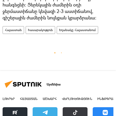
հանգեցնի։ Ցերեկային ժամերին օդի
ջերմաստիճանը կնվազի 2-3 աստիճանով,
գիշերային ժամերին նույնքան կբարձրանա։
Հայաստան
հասարակություն
Եղանակը Հայաստանում
Արմենիա
ԼՈՒՐԵՐ
ՀԱՅԱՍՏԱՆ
ԱՇԽԱՐՀ
ՎԵՐԼՈՒԾՈՒԹՅՈՒՆ
ԻՆՖՈԳՐԱՖ