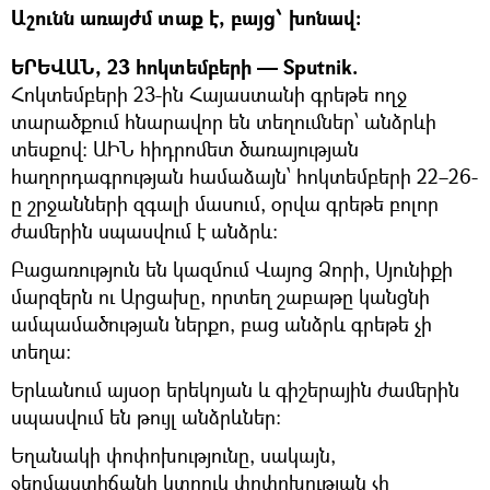
Աշունն առայժմ տաք է, բայց՝ խոնավ։
ԵՐԵՎԱՆ, 23 հոկտեմբերի — Sputnik.
Հոկտեմբերի 23-ին Հայաստանի գրեթե ողջ
տարածքում հնարավոր են տեղումներ՝ անձրևի
տեսքով։ ԱԻՆ հիդրոմետ ծառայության
հաղորդագրության համաձայն՝ հոկտեմբերի 22–26-
ը շրջանների զգալի մասում, օրվա գրեթե բոլոր
ժամերին սպասվում է անձրև։
Բացառություն են կազմում Վայոց Ձորի, Սյունիքի
մարզերն ու Արցախը, որտեղ շաբաթը կանցնի
ամպամածության ներքո, բաց անձրև գրեթե չի
տեղա։
Երևանում այսօր երեկոյան և գիշերային ժամերին
սպասվում են թույլ անձրևներ։
Եղանակի փոփոխությունը, սակայն,
ջերմաստիճանի կտրուկ փոփոխության չի