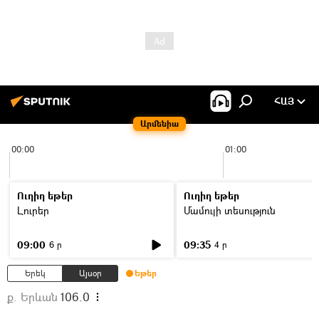
ՀԱՅ
Արմենիա
00:00
01:00
Ուղիղ եթեր
Ուղիղ եթեր
Լուրեր
Մամուլի տեսություն
09:00
09:35
6 ր
4 ր
Երեկ
Այսօր
Եթեր
ք. Երևան
106.0