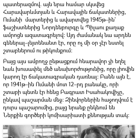
պատերազմով. այն նրա համար սկսվեց
Հարավարևմտյան և Հարավային ճակատներից,
Ումանի մարտերից և ավարտվեց 1945թ–ին`
ֆաշիստներից Նորդենբուրգը և Պիլաու քաղաք
ամրոցն ազատագրելով։ Այդ ժամանակ նա արդեն
գեներալ–լեյտենանտ էր, որը ոչ մի օր չէր նստել
շտաբներում ու թիկունքում։
Բայց այս ամբողջ ընթացքում հնարավոր չի եղել
նաև խուսափել մեծ անախորժությունից, որը լիովին
կարող էր ճակատագրական դառնալ։ Բանն այն է,
որ 1941թ–ին Ումանի մոտ 12–րդ բանակը, որի
շտաբի պետն էր հենց Բագրատ Իսահակովիչը,
ընկավ պաշարման մեջ։ Զինվորներին հաջողվում է
դուրս պաշարումից, բայց նրանք ընկնում են
Ներքին գործերի կոմիսարիատի քննության տակ։