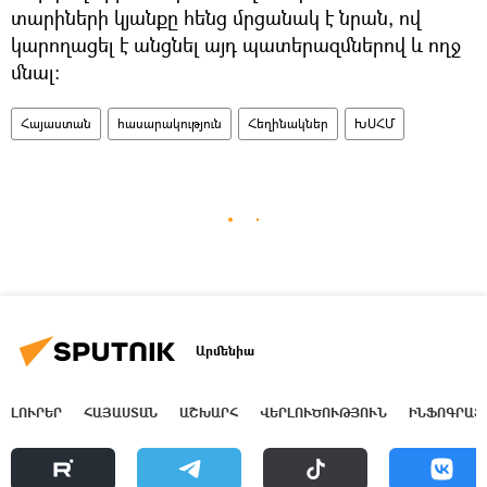
տարիների կյանքը հենց մրցանակ է նրան, ով
կարողացել է անցնել այդ պատերազմներով և ողջ
մնալ։
Հայաստան
հասարակություն
Հեղինակներ
ԽՍՀՄ
Արմենիա
ԼՈՒՐԵՐ
ՀԱՅԱՍՏԱՆ
ԱՇԽԱՐՀ
ՎԵՐԼՈՒԾՈՒԹՅՈՒՆ
ԻՆՖՈԳՐԱՖ