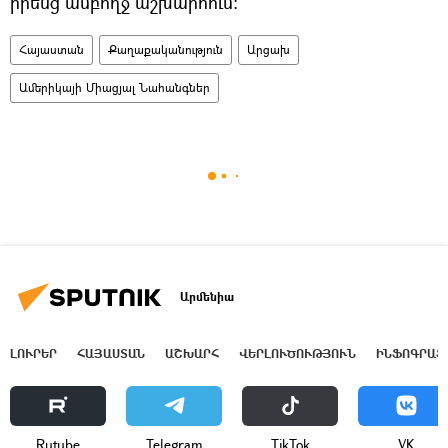
իրենց ամբողջ աշխարհում։
Հայաստան
Քաղաքականություն
Արցախ
Ամերիկայի Միացյալ Նահանգներ
Արմենիա
ԼՈՒՐԵՐ
ՀԱՅԱՍՏԱՆ
ԱՇԽԱՐՀ
ՎԵՐԼՈՒԾՈՒԹՅՈՒՆ
ԻՆՖՈԳՐԱՖ
Rutube
Telegram
ТikТоk
VK