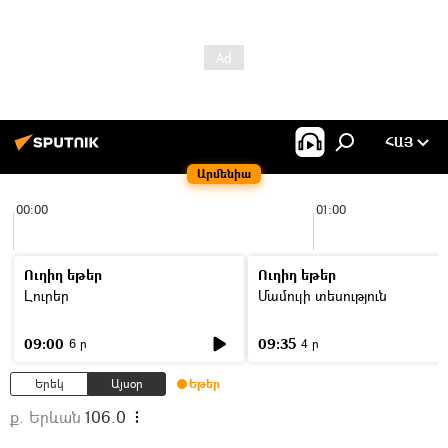
ՀԱՅ
Արմենիա
00:00
01:00
Ուղիղ եթեր
Ուղիղ եթեր
Լուրեր
Մամուլի տեսություն
09:00
09:35
6 ր
4 ր
Երեկ
Այսօր
Եթեր
ք. Երևան
106.0