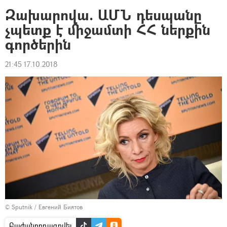
Զախարովա. ԱՄՆ դեսպանը
չպետք է միջամտի ՀՀ ներքին
գործերին
21:45 17.10.2018
© Sputnik / Евгений Биятов
Բաժանորդագրվել