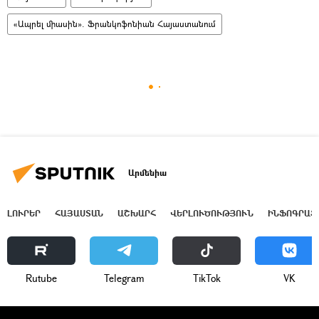
«Ապրել միասին». Ֆրանկոֆոնիան Հայաստանում
Արմենիա
ԼՈՒՐԵՐ
ՀԱՅԱՍՏԱՆ
ԱՇԽԱՐՀ
ՎԵՐԼՈՒԾՈՒԹՅՈՒՆ
ԻՆՖՈԳՐԱՖ
Rutube
Telegram
ТikТоk
VK