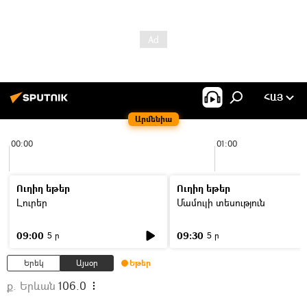
ՀԱՅ
Արմենիա
00:00
01:00
Ուղիղ եթեր
Ուղիղ եթեր
Լուրեր
Մամուլի տեսություն
09:00
09:30
5 ր
5 ր
Երեկ
Այսօր
Եթեր
ք. Երևան
106.0