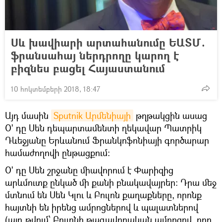
Սև խավիարի արտահանումը ԵԱՏՄ.
ֆրանսահայ ներդրողը կարող է
բիզնես բացել Հայաստանում
10 հոկտեմբերի 2018, 18:47
Այդ մասին
Sputnik Արմենիայի
թղթակցին ասաց
Օ' դը Սեն դեպարտամենտի ղեկավար Պատրիկ
Դևեջյանը Երևանում Ֆրանկոֆոնիայի գործարար
համաժողովի ընթացքում:
Օ' դը Սեն շրջանը միավորում է Փարիզից
արևմուտք ընկած մի քանի բնակավայրեր: Դրա մեջ
մտնում են Սեն Կլու և Բուլոն քաղաքները, որոնք
հայտնի են իրենց ամրոցներով և պալատներով
(այդ թվում՝ Բուլոնի թագավորական ամրոցով, որը