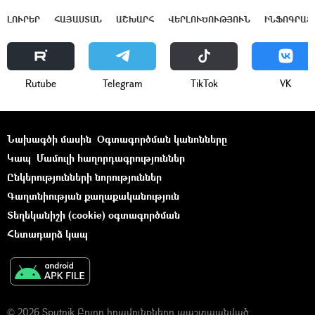
ԼՈՒՐԵՐ
ՀԱՅԱՍՏԱՆ
ԱՇԽԱՐՀ
ՎԵՐԼՈՒԾՈՒԹՅՈՒՆ
ԻՆՖՈԳՐԱՖ
Rutube
Telegram
ТikТоk
VK
Նախագծի մասին
Օգտագործման կանոնները
Կապ
Մամուլի հաղորդագրություններ
Ընկերությունների նորություններ
Գաղտնիության քաղաքականություն
Տեղեկանիշի (cookie) օգտագործման
Հետադարձ կապ
© 2026 Sputnik Բոլոր իրավունքները պաշտպանված