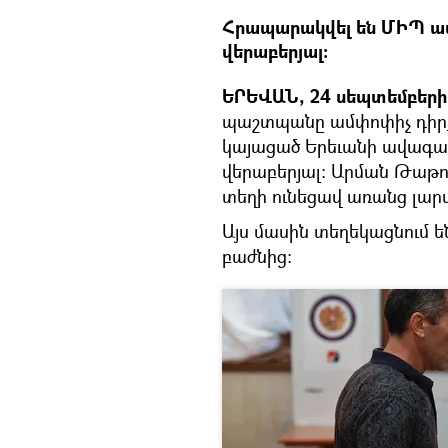
Հրապարակվել են ՄԻՊ ամփ
վերաբերյալ:
ԵՐԵՎԱՆ, 24 սեպտեմբերի 
պաշտպանը ամփոփիչ դիրքո
կայացած Երեւանի ավագան
վերաբերյալ: Արման Թաթոյ
տեղի ունեցավ առանց լարվ
Այս մասին տեղեկացնում
բաժնից: