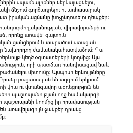
ներին սպառնալիքներ ներկայացնելու,
ակի ճնշում գործադրելու ու առհասարակ
ատ իրականացմանը խոչընդոտելու դեպքեր:
անդուրժողականության, վիրավորանքի ու
աճ, որոնք առավել ցայտուն
կան ցանցերում և տարածում ստացան
նը նախորդող ժամանակահատվածում։ Դա
երևույթ կեղծ օգտատերերի կողմից: Այս
վածություն, որի պատճառ հանդիսացավ նաև
բաժանելու միտումը: Այսպիսի երևույթները
 Դրանք բացասական են ազդում երկրում
ի վրա ու վտանգավոր ազդեցություն են
նքների պաշտպանության ողջ համակարգի
րի պաշտպանի կողմից իր իրավասության
են առավելագույն ջանքեր դրանց
մբ: