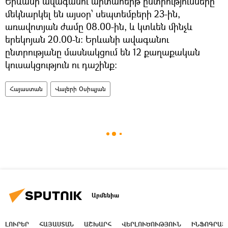
Երևանի ավագանու արտահերթ ընտրությունները
մեկնարկել են այսօր՝ սեպտեմբերի 23-ին,
առավոտյան ժամը 08.00-ին, և կտևեն մինչև
երեկոյան 20.00-ն: Երևանի ավագանու
ընտրությանը մասնակցում են 12 քաղաքական
կուսակցություն ու դաշինք:
Հայաստան
Վալերի Օսիպյան
Արմենիա
ԼՈՒՐԵՐ
ՀԱՅԱՍՏԱՆ
ԱՇԽԱՐՀ
ՎԵՐԼՈՒԾՈՒԹՅՈՒՆ
ԻՆՖՈԳՐԱՖ