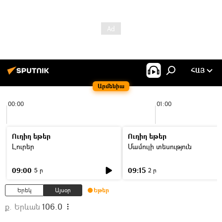
ՀԱՅ
Արմենիա
00:00
01:00
Ուղիղ եթեր
Ուղիղ եթեր
Լուրեր
Մամուլի տեսություն
09:00
09:15
5 ր
2 ր
Երեկ
Այսօր
Եթեր
ք. Երևան
106.0