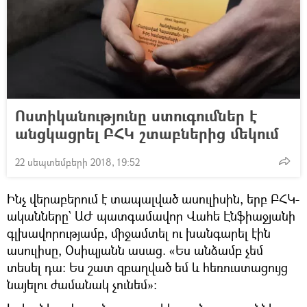
Ոստիկանությունը ստուգումներ է
անցկացրել ԲՀԿ շտաբներից մեկում
22 սեպտեմբերի 2018, 19:52
Ինչ վերաբերում է տապալված ասուլիսին, երբ ԲՀԿ-
ականները` ԱԺ պատգամավոր Վահե Էնֆիաջյանի
գլխավորությամբ, միջամտել ու խանգարել էին
ասուլիսը, Օսիպյանն ասաց. «Ես անձամբ չեմ
տեսել դա։ Ես շատ զբաղված եմ և հեռուստացույց
նայելու ժամանակ չունեմ»։