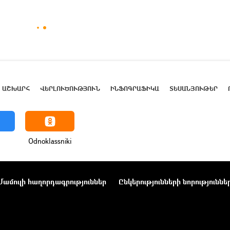
ԱՇԽԱՐՀ
ՎԵՐԼՈՒԾՈՒԹՅՈՒՆ
ԻՆՖՈԳՐԱՖԻԿԱ
ՏԵՍԱՆՅՈՒԹԵՐ
Odnoklassniki
Մամուլի հաղորդագրություններ
Ընկերությունների նորություննե