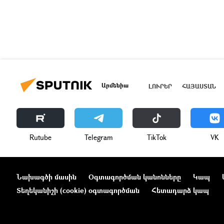
Արմենիա
ԼՈՒՐԵՐ
ՀԱՅԱՍՏԱՆ
Rutube
Telegram
ТikТоk
VK
Նախագծի մասին
Օգտագործման կանոնները
Կապ
Տեղեկանիշի (cookie) օգտագործման
Հետադարձ կապ