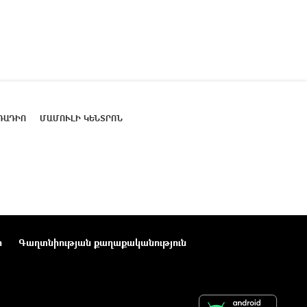
ՌԱԴԻՈ
ՄԱՄՈՒԼԻ ԿԵՆՏՐՈՆ
ր
Գաղտնիության քաղաքականություն