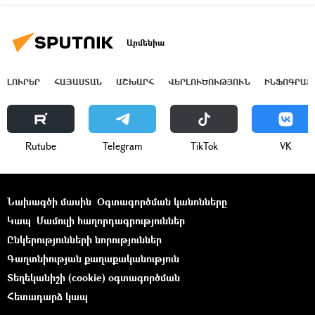
Արմենիա
ԼՈՒՐԵՐ
ՀԱՅԱՍՏԱՆ
ԱՇԽԱՐՀ
ՎԵՐԼՈՒԾՈՒԹՅՈՒՆ
ԻՆՖՈԳՐԱՖ
Rutube
Telegram
ТikТоk
VK
Նախագծի մասին
Օգտագործման կանոնները
Կապ
Մամուլի հաղորդագրություններ
Ընկերությունների նորություններ
Գաղտնիության քաղաքականություն
Տեղեկանիշի (cookie) օգտագործման
Հետադարձ կապ