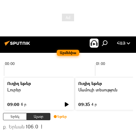
ՀԱՅ
Արմենիա
00:00
01:00
Ուղիղ եթեր
Ուղիղ եթեր
Լուրեր
Մամուլի տեսություն
09:00
09:35
6 ր
4 ր
Երեկ
Այսօր
Եթեր
ք. Երևան
106.0