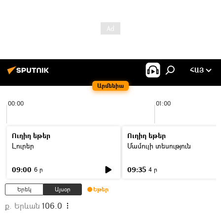
ՀԱՅ
Արմենիա
00:00
01:00
Ուղիղ եթեր
Ուղիղ եթեր
Լուրեր
Մամուլի տեսություն
09:00
09:35
6 ր
4 ր
Երեկ
Այսօր
Եթեր
ք. Երևան
106.0