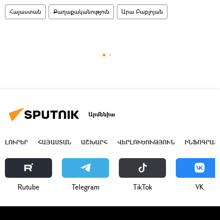
Հայաստան
Քաղաքականություն
Արա Բաբլոյան
Արմենիա
ԼՈՒՐԵՐ
ՀԱՅԱՍՏԱՆ
ԱՇԽԱՐՀ
ՎԵՐԼՈՒԾՈՒԹՅՈՒՆ
ԻՆՖՈԳՐԱՖ
Rutube
Telegram
ТikТоk
VK