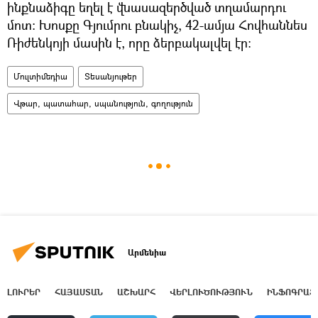
ինքնաձիգը եղել է վնասազերծված տղամարդու
մոտ։ Խոսքը Գյումրու բնակիչ, 42-ամյա Հովհաննես
Ռիժենկոյի մասին է, որը ձերբակալվել էր։
Մուլտիմեդիա
Տեսանյութեր
Վթար, պատահար, սպանություն, գողություն
Արմենիա
ԼՈՒՐԵՐ
ՀԱՅԱՍՏԱՆ
ԱՇԽԱՐՀ
ՎԵՐԼՈՒԾՈՒԹՅՈՒՆ
ԻՆՖՈԳՐԱՖ