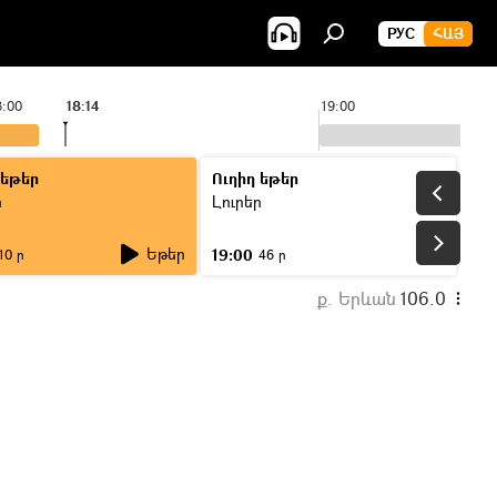
РУС
ՀԱՅ
8:00
18:14
19:00
 եթեր
Ուղիղ եթեր
ր
Լուրեր
Եթեր
19:00
10 ր
46 ր
ք. Երևան
106.0