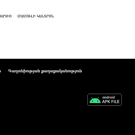
ՌԱԴԻՈ
ՄԱՄՈՒԼԻ ԿԵՆՏՐՈՆ
ր
Գաղտնիության քաղաքականություն