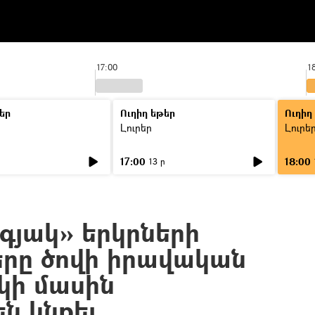
17:00
1
եր
Ուղիղ եթեր
Ուղիղ
Լուրեր
Լուրե
17:00
18:00
ր
13 ր
գյակ» երկրների
րը ծովի իրավական
կի մասին
ն կնքել