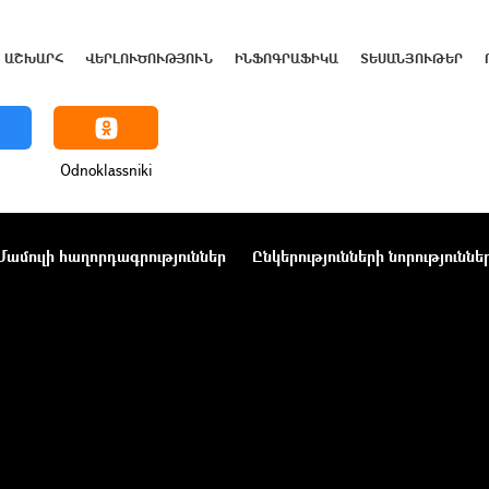
ԱՇԽԱՐՀ
ՎԵՐԼՈՒԾՈՒԹՅՈՒՆ
ԻՆՖՈԳՐԱՖԻԿԱ
ՏԵՍԱՆՅՈՒԹԵՐ
Odnoklassniki
Մամուլի հաղորդագրություններ
Ընկերությունների նորություննե