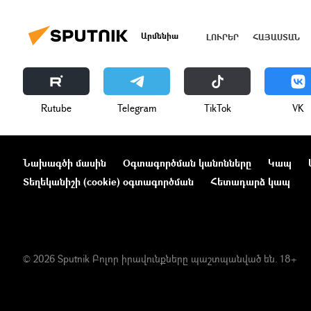
Արմենիա
ԼՈՒՐԵՐ
ՀԱՅԱՍՏԱՆ
Rutube
Telegram
ТikТоk
VK
Նախագծի մասին
Օգտագործման կանոնները
Կապ
Տեղեկանիշի (cookie) օգտագործման
Հետադարձ կապ
© 2026 Sputnik Բոլոր իրավունքները պաշտպանված են. 18+