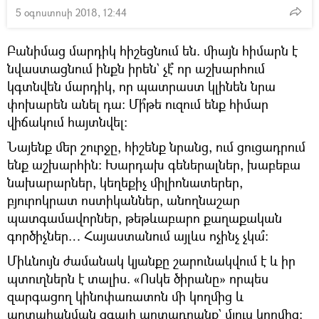
5 օգոստոսի 2018, 12:44
Բանիմաց մարդիկ հիշեցնում են. միայն հիմարն է
նվաստացնում ինքն իրեն` չէ՞ որ աշխարհում
կգտնվեն մարդիկ, որ պատրաստ կլինեն նրա
փոխարեն անել դա։ Մի՞թե ուզում ենք հիմար
վիճակում հայտնվել։
Նայենք մեր շուրջը, հիշենք նրանց, ում ցուցադրում
ենք աշխարհին։ Խարդախ գեներալներ, խաբեբա
նախարարներ, կեղեքիչ միլիոնատերեր,
բյուրոկրատ ոստիկաններ, անողնաշար
պատգամավորներ, թեթևաբարո քաղաքական
գործիչներ… Հայաստանում այլևս ոչինչ չկա՞։
Միևնույն ժամանակ կյանքը շարունակվում է և իր
պտուղներն է տալիս. «Ոսկե ծիրանը» որպես
զարգացող կինոփառատոն մի կողմից և
արտահանման զգալի արտադրանք` մյուս կողմից։