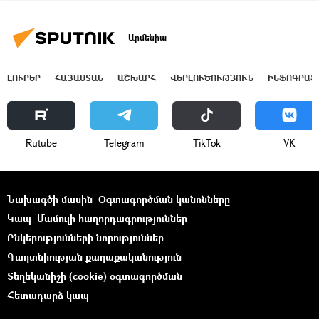
Արմենիա
ԼՈՒՐԵՐ
ՀԱՅԱՍՏԱՆ
ԱՇԽԱՐՀ
ՎԵՐԼՈՒԾՈՒԹՅՈՒՆ
ԻՆՖՈԳՐԱՖ
Rutube
Telegram
ТikТоk
VK
Նախագծի մասին
Օգտագործման կանոնները
Կապ
Մամուլի հաղորդագրություններ
Ընկերությունների նորություններ
Գաղտնիության քաղաքականություն
Տեղեկանիշի (cookie) օգտագործման
Հետադարձ կապ