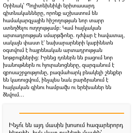
Օրինակ՝ Պոլիտեխնիկի երիտասարդ
գիտնականները, որոնք աշխատում են
համակարգչային հիշողության նոր տարր
ստեղծելու ուղղությամբ։ Կամ հայկական
արտադրության սմարթֆոնը. դժվար է հավատալ,
սակայն փաստ է` նախարարների կաբինետն
օգտվում է հայրենական արտադրության
նոթբուքներից։ Իրենց դռներն են բացում նոր
խանութներն ու հյուրանոցները, զարգանում է
զբոսաշրջությունը, բազմահարկ բնակելի շենքեր
են կառուցվում, ինչպես նաև բարձրանում է
հայկական գինու համբավն ու երեխաներ են
ծնվում…
Ինչո՞ւ են այդ մասին խոսում հազարերորդ
հերթին, իսկ վատ բաների մասին`