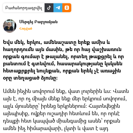
Բաժանորդագրվել
Սերգեյ Բաբլումյան
Հոդված
Եվս մեկ, երկու, ամենաշատը երեք ամիս և
հաղորդումն այն մասին, թե որ հայ վաշխառուն
որքան գումար է թալանել, որտեղ թաքցրել և որ
բանտում է գտնվում, հասարակությանը կսկսեն
հետաքրքրել նույնքան, որքան երեկ չէ առաջին
օրը տեղացած ձյունը։
Ամեն ինչին սովորում ենք, վատ լուրերին ևս։ Վատն
այն է, որ ոչ միայն մենք ենք մեր երկրում սովորում,
այլև մյուսները՝ իրենց երկրներում։ Հայտնվեցին
այնպիսիք, ովքեր ուշադիր հետևում են, որ որևէ
դեպքի հետ կապված միանգամից ասեն՝ որքան
ամեն ինչ հիմարավարի, լկտի և վատ է այդ