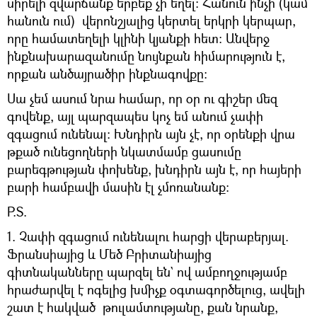
սիրելի զվարճանք երբեք չի եղել։ Հանուն ի՞նչի (կամ
հանուն ում) վերոնշյալից կերտել երկրի կերպար,
որը համատեղելի կլինի կյանքի հետ։ Անվերջ
ինքնախարազանումը նույնքան հիմարություն է,
որքան անծայրածիր ինքնագովքը։
Սա չեմ ասում նրա համար, որ օր ու գիշեր մեզ
գովենք, այլ պարզապես կոչ եմ անում չափի
զգացում ունենալ։ Խնդիրն այն չէ, որ օրենքի վրա
թքած ունեցողների նկատմամբ ցասումը
բարեգթության փոխենք, խնդիրն այն է, որ հայերի
բարի համբավի մասին էլ չմոռանանք։
P.S.
1. Չափի զգացում ունենալու հարցի վերաբերյալ.
Ֆրանսիայից և Մեծ Բրիտանիայից
գիտնականները պարզել են` ով ամբողջությամբ
հրաժարվել է ոգելից խմիչք օգտագործելուց, ավելի
շատ է հակված թուլամտությանը, քան նրանք,