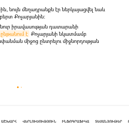
6-ին, նույն մեղադրանքն էր ներկայացվել նաև
բերտ Քոչարյանին։
անուր իրավասության դատարանի
ընթանում է
Քոչարյանի նկատմամբ
փանման միջոց ընտրելու միջնորդության
ԱՇԽԱՐՀ
ՎԵՐԼՈՒԾՈՒԹՅՈՒՆ
ԻՆՖՈԳՐԱՖԻԿԱ
ՏԵՍԱՆՅՈՒԹԵՐ