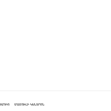
ՌԱԴԻՈ
ՄԱՄՈՒԼԻ ԿԵՆՏՐՈՆ