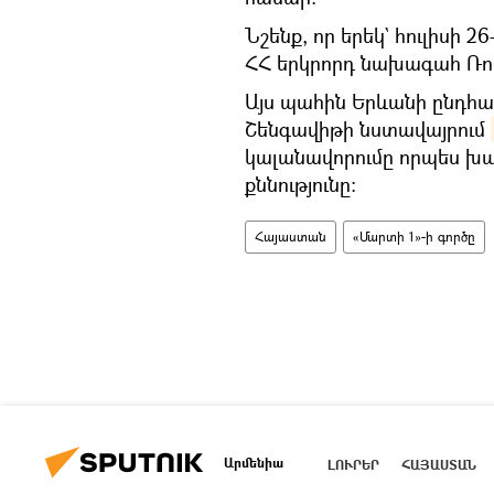
Նշենք, որ երեկ` հուլիսի 2
ՀՀ երկրորդ նախագահ Ռո
Այս պահին Երևանի ընդհ
Շենգավիթի նստավայրում
կալանավորումը որպես խա
քննությունը։
Հայաստան
«Մարտի 1»-ի գործը
Արմենիա
ԼՈՒՐԵՐ
ՀԱՅԱՍՏԱՆ