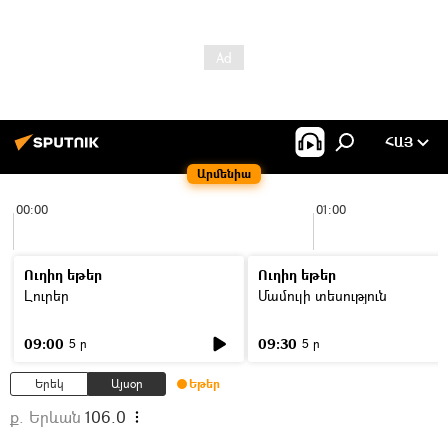
ՀԱՅ
Արմենիա
00:00
01:00
Ուղիղ եթեր
Ուղիղ եթեր
Լուրեր
Մամուլի տեսություն
09:00
09:30
5 ր
5 ր
Երեկ
Այսօր
Եթեր
ք. Երևան
106.0