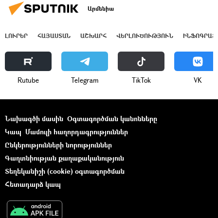
Արմենիա
ԼՈՒՐԵՐ
ՀԱՅԱՍՏԱՆ
ԱՇԽԱՐՀ
ՎԵՐԼՈՒԾՈՒԹՅՈՒՆ
ԻՆՖՈԳՐԱՖ
Rutube
Telegram
ТikТоk
VK
Նախագծի մասին
Օգտագործման կանոնները
Կապ
Մամուլի հաղորդագրություններ
Ընկերությունների նորություններ
Գաղտնիության քաղաքականություն
Տեղեկանիշի (cookie) օգտագործման
Հետադարձ կապ