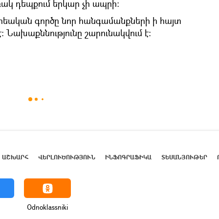
ակ դեպքում երկար չի ապրի։
րեական գործը նոր հանգամանքների ի հայտ
։ Նախաքննությունը շարունակվում է։
ԱՇԽԱՐՀ
ՎԵՐԼՈՒԾՈՒԹՅՈՒՆ
ԻՆՖՈԳՐԱՖԻԿԱ
ՏԵՍԱՆՅՈՒԹԵՐ
Odnoklassniki