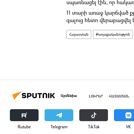
սպառնացել էին, որ հակառ
11 տարի առաջ կարճված ք
գալուց հետո վերաբացվել է
Հայաստան
Քաղաքականություն
Արմենիա
ԼՈՒՐԵՐ
ՀԱՅԱՍՏԱՆ
Rutube
Telegram
ТikТоk
VK