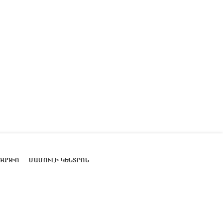
ՌԱԴԻՈ
ՄԱՄՈՒԼԻ ԿԵՆՏՐՈՆ