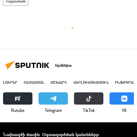
Հայաստան
Արմենիա
ԼՈՒՐԵՐ
ՀԱՅԱՍՏԱՆ
ԱՇԽԱՐՀ
ՎԵՐԼՈՒԾՈՒԹՅՈՒՆ
ԻՆՖՈԳՐԱՖ
Rutube
Telegram
ТikТоk
VK
Նախագծի մասին
Օգտագործման կանոնները