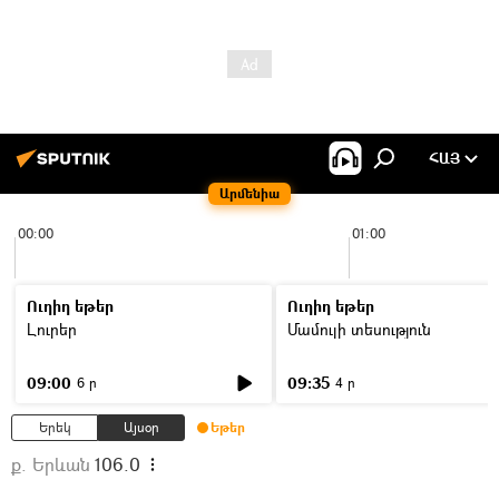
ՀԱՅ
Արմենիա
00:00
01:00
Ուղիղ եթեր
Ուղիղ եթեր
Լուրեր
Մամուլի տեսություն
09:00
09:35
6 ր
4 ր
Երեկ
Այսօր
Եթեր
ք. Երևան
106.0