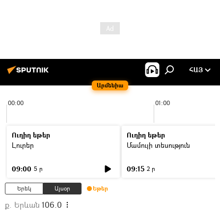
ՀԱՅ
Արմենիա
00:00
01:00
Ուղիղ եթեր
Ուղիղ եթեր
Լուրեր
Մամուլի տեսություն
09:00
09:15
5 ր
2 ր
Երեկ
Այսօր
Եթեր
ք. Երևան
106.0