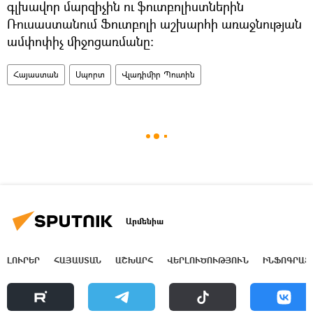
գլխավոր մարզիչին ու ֆուտբոլիստներին
Ռուսաստանում Ֆուտբոլի աշխարհի առաջնության
ամփոփիչ միջոցառմանը։
Հայաստան
Սպորտ
Վլադիմիր Պուտին
Արմենիա
ԼՈՒՐԵՐ
ՀԱՅԱՍՏԱՆ
ԱՇԽԱՐՀ
ՎԵՐԼՈՒԾՈՒԹՅՈՒՆ
ԻՆՖՈԳՐԱՖ