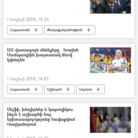
1 հուլիսի 2018, 14:33
Հայաստան
Քաղաքականություն
ԱԱ վատագույն մենեջերը․ Խորխե
Սամպաոլիին խայտառակ ձևով
կվռնդեն
1 հուլիսի 2018, 14:07
Հայաստան
Աշխարհ
Սպորտ
Սելֆի, խնդիրներ և կաթողիկոս․
ինչո՞ւ է աշխարհի հայ
երիտասարդությունը հավաքվում
Ծաղկաձորում