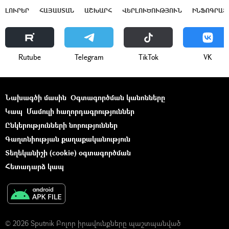
ԼՈՒՐԵՐ
ՀԱՅԱՍՏԱՆ
ԱՇԽԱՐՀ
ՎԵՐԼՈՒԾՈՒԹՅՈՒՆ
ԻՆՖՈԳՐԱՖ
Rutube
Telegram
ТikТоk
VK
Նախագծի մասին
Օգտագործման կանոնները
Կապ
Մամուլի հաղորդագրություններ
Ընկերությունների նորություններ
Գաղտնիության քաղաքականություն
Տեղեկանիշի (cookie) օգտագործման
Հետադարձ կապ
© 2026 Sputnik Բոլոր իրավունքները պաշտպանված