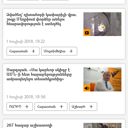
հասարակություն
Սպորտ
Ռուսաստան
Գարիկ Մարտիրոսյան
Ձվածեղ` դիտահորի կափարիչի վրա.
շոգը Մեղրիում փորձեր անելու
Շոումեն Գարիկ Մարտիրոսյան
հնարավորություն է ստեղծել
1 հուլիսի 2018, 19:22
Հայաստան
Մուլտիմեդիա
հասարակություն
Զբոսաշրջություն
Տեսանյութեր
Սարգսյան. «Սա կարևոր սկիզբ է
ԱՄՆ–ի հետ հարաբերությունները
ամրապնդելու տեսանկյունից»
1 հուլիսի 2018, 18:56
ՌԱԴԻՈ
Հայաստան
Աշխարհ
Տնտեսություն
Տարածաշրջան
Ամերիկայի Միացյալ Նահանգներ
207 հազար աշխատողի