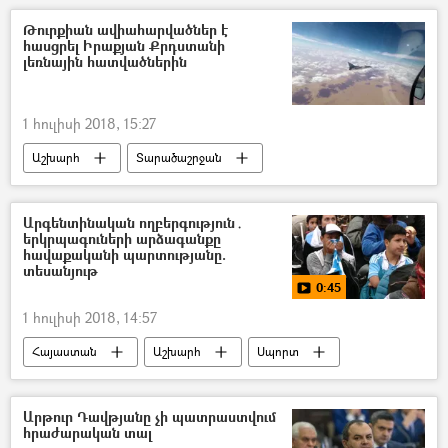
Նիկոլ Փաշինյան
Թուրքիան ավիահարվածներ է
հասցրել Իրաքյան Քրդստանի
լեռնային հատվածներին
1 հուլիսի 2018, 15:27
Աշխարհ
Տարածաշրջան
Թուրքիա
Արգենտինական ողբերգություն․
երկրպագուների արձագանքը
հավաքականի պարտությանը.
տեսանյութ
0:45
1 հուլիսի 2018, 14:57
Հայաստան
Աշխարհ
Սպորտ
Մուլտիմեդիա
Տեսանյութեր
Արթուր Դավթյանը չի պատրաստվում
հրաժարական տալ