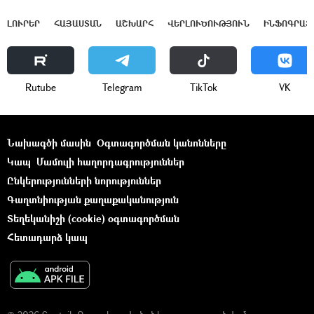
ԼՈՒՐԵՐ
ՀԱՅԱՍՏԱՆ
ԱՇԽԱՐՀ
ՎԵՐԼՈՒԾՈՒԹՅՈՒՆ
ԻՆՖՈԳՐԱՖ
Rutube
Telegram
ТikТоk
VK
Նախագծի մասին
Օգտագործման կանոնները
Կապ
Մամուլի հաղորդագրություններ
Ընկերությունների նորություններ
Գաղտնիության քաղաքականություն
Տեղեկանիշի (cookie) օգտագործման
Հետադարձ կապ