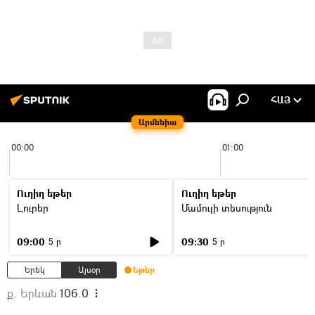
ՀԱՅ
Արմենիա
00:00
01:00
Ուղիղ եթեր
Ուղիղ եթեր
Լուրեր
Մամուլի տեսություն
09:00
09:30
5 ր
5 ր
Երեկ
Այսօր
Եթեր
ք. Երևան
106.0