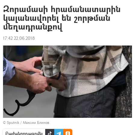
Զորամասի հրամանատարին
կալանավորել են շորթման
մեղադրանքով
17:42 22.06.2018
© Sputnik / Максим Блинов
Բաժանորդագրվել