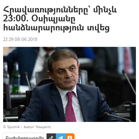
Հրավառությունները` մինչև
23։00. Օսիպյանը
հանձնարարություն տվեց
22:29 08.06.2018
© Sputnik / Asatur Yesayants
Բաժանորդագրվել