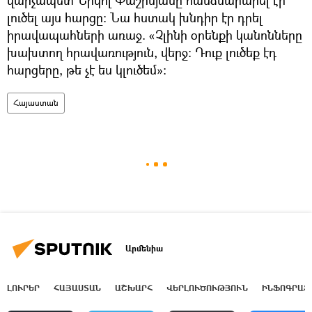
լուծել այս հարցը։ Նա հստակ խնդիր էր դրել
իրավապահների առաջ. «Չլինի օրենքի կանոնները
խախտող հրավառություն, վերջ: Դուք լուծեք էդ
հարցերը, թե չէ ես կլուծեմ»:
Հայաստան
Արմենիա
ԼՈՒՐԵՐ
ՀԱՅԱՍՏԱՆ
ԱՇԽԱՐՀ
ՎԵՐԼՈՒԾՈՒԹՅՈՒՆ
ԻՆՖՈԳՐԱՖ