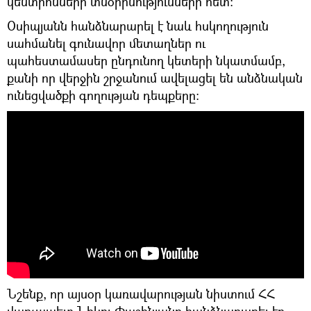
կենտրոնների տնօրինությունների հետ:
Օսիպյանն հանձնարարել է նաև հսկողություն
սահմանել գունավոր մետաղներ ու
պահեստամասեր ընդունող կետերի նկատմամբ,
քանի որ վերջին շրջանում ավելացել են անձնական
ունեցվածքի գողության դեպքերը։
Նշենք, որ այսօր կառավարության նիստում ՀՀ
վարչապետ Նիկոլ Փաշինյանը հանձնարարել էր