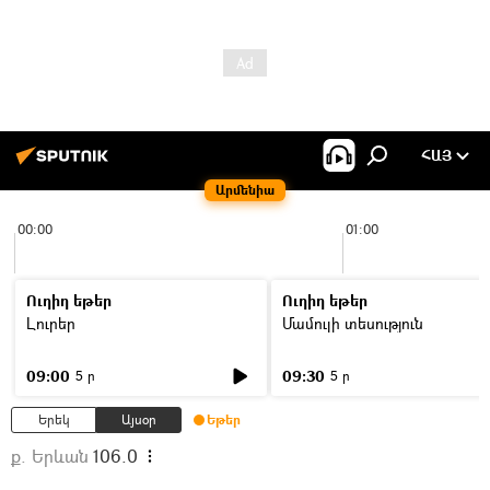
ՀԱՅ
Արմենիա
00:00
01:00
Ուղիղ եթեր
Ուղիղ եթեր
Լուրեր
Մամուլի տեսություն
09:00
09:30
5 ր
5 ր
Երեկ
Այսօր
Եթեր
ք. Երևան
106.0