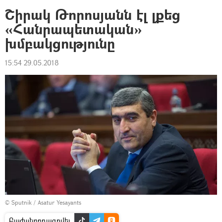
Շիրակ Թորոսյանն էլ լքեց
«Հանրապետական»
խմբակցությունը
15:54 29.05.2018
© Sputnik / Asatur Yesayants
Բաժանորդագրվել