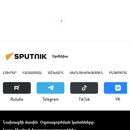
Արմենիա
ԼՈՒՐԵՐ
ՀԱՅԱՍՏԱՆ
ԱՇԽԱՐՀ
ՎԵՐԼՈՒԾՈՒԹՅՈՒՆ
ԻՆՖՈԳՐԱՖ
Rutube
Telegram
ТikТоk
VK
Նախագծի մասին
Օգտագործման կանոնները
Կապ
Մամուլի հաղորդագրություններ