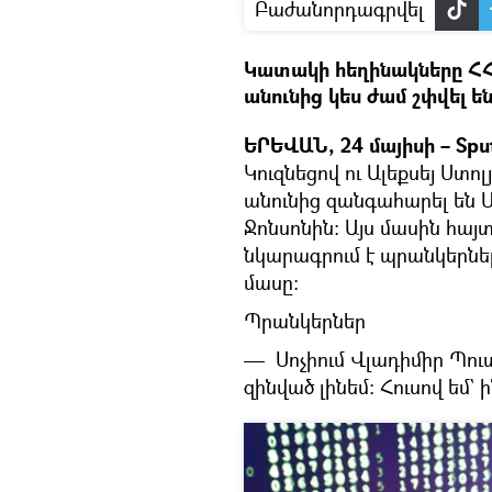
Բաժանորդագրվել
Կատակի հեղինակները ՀՀ
անունից կես ժամ շփվել ե
ԵՐԵՎԱՆ, 24 մայիսի – Spu
Կուզնեցով ու Ալեքսեյ Ստ
անունից զանգահարել են
Ջոնսոնին։ Այս մասին հայտ
նկարագրում է պրանկերներ
մասը։
Պրանկերներ
— Սոչիում Վլադիմիր Պուտ
զինված լինեմ։ Հուսով եմ` 