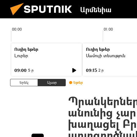
Արմենիա
00:00
01:00
Ուղիղ եթեր
Ուղիղ եթեր
Լուրեր
Մամուլի տեսություն
09:00
09:15
5 ր
2 ր
Երեկ
Այսօր
Եթեր
Պրանկերներ
անունից չա
խաղացել Բ
արտգործնա