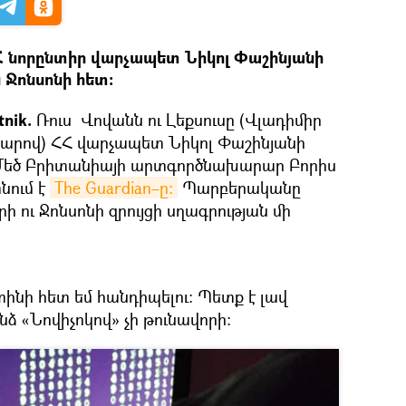
 նորընտիր վարչապետ Նիկոլ Փաշինյանի
ն Ջոնսոնի հետ։
tnik.
Ռուս Վովանն ու Լեքսուսը (Վլադիմիր
ոլյարով) ՀՀ վարչապետ Նիկոլ Փաշինյանի
 Մեծ Բրիտանիայի արտգործնախարար Բորիս
նում է
The Guardian–ը։
Պարբերականը
ի ու Ջոնսոնի զրույցի սղագրության մի
ինի հետ եմ հանդիպելու։ Պետք է լավ
ինձ «Նովիչոկով» չի թունավորի։