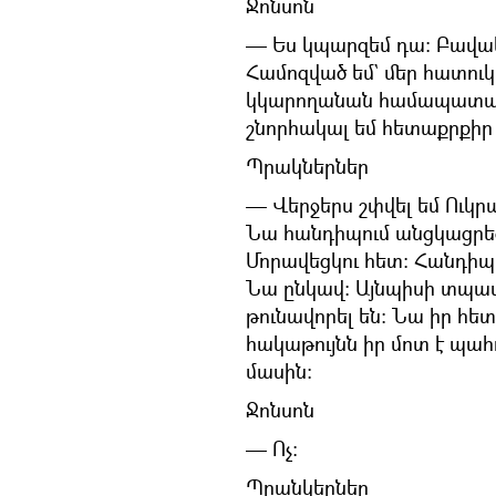
Ջոնսոն
— Ես կպարզեմ դա։ Բավակ
Համոզված եմ` մեր հատուկ
կկարողանան համապատասխ
շնորհակալ եմ հետաքրքիր 
Պրակներներ
— Վերջերս շփվել եմ Ուկ
Նա հանդիպում անցկացրե
Մորավեցկու հետ։ Հանդիպ
Նա ընկավ։ Այնպիսի տպավոր
թունավորել են։ Նա իր հե
հակաթույնն իր մոտ է պահո
մասին։
Ջոնսոն
— Ոչ։
Պրանկերներ