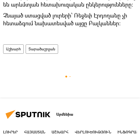
են արևմտյան հետախուզական ընկերությունները:
Չնայած ստացված լուրերի՝ Ռեջեփ Էրդողանը չի
հետաձգում նախատեսված այցը Բալկաններ:
Աշխարհ
Տարածաշրջան
Արմենիա
ԼՈՒՐԵՐ
ՀԱՅԱՍՏԱՆ
ԱՇԽԱՐՀ
ՎԵՐԼՈՒԾՈՒԹՅՈՒՆ
ԻՆՖՈԳՐԱՖ