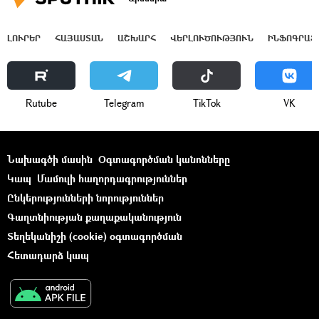
ԼՈՒՐԵՐ
ՀԱՅԱՍՏԱՆ
ԱՇԽԱՐՀ
ՎԵՐԼՈՒԾՈՒԹՅՈՒՆ
ԻՆՖՈԳՐԱՖ
Rutube
Telegram
ТikТоk
VK
Նախագծի մասին
Օգտագործման կանոնները
Կապ
Մամուլի հաղորդագրություններ
Ընկերությունների նորություններ
Գաղտնիության քաղաքականություն
Տեղեկանիշի (cookie) օգտագործման
Հետադարձ կապ