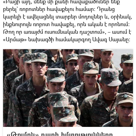
«Բացի այդ, մենք մի քանի հավաքածուներ ենք
բերել` ռոբոտներ հավաքելու համար։ Դրանց
կարելի է ավելացնել տարբեր մոդուլներ և, օրինակ,
ինքնուրույն ռոբոտ հավաքել, որն ական է որոնում։
Թող որ առայժմ ուսումնական դաշտում», – ասում է
«Արմաթ» նախագծի համակարգող Ավագ Սայանը։
«Թումոն» դարի հմտությունները