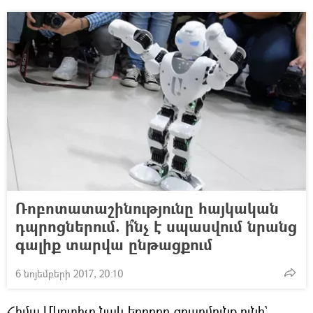
Ռոբոտատաշինությունը հայկական
դպրոցներում. ի՞նչ է սպասվում նրանց
գալիք տարվա ընթացքում
6 նոյեմբերի 2017, 20:10
Հիմա Մկրտիչը նաև երրորդ զբաղմունք ունի`