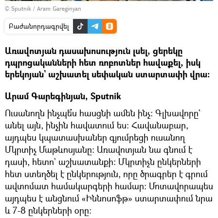
© Sputnik / Aram Gareginyan
Բաժանորդագրվել
Առավոտյան դասախոսություն լսել, ցերեկը
դպրոցականների հետ ռոբոտներ հավաքել, իսկ
երեկոյան` աշխատել սեփական ստարտափի վրա։
Արամ Գարեգինյան, Sputnik
Ուսանողն ինչպե՞ս հասցնի ամեն ինչ։ Գլխավորը`
անել այն, ինչին հավատում ես։ Հավանաբար,
այդպես կպատասխաներ գյումրեցի ուսանող
Մկրտիչ Մաթևոսյանը։ Առավոտյան նա գնում է
դասի, հետո` աշխատանքի։ Մկրտիչն ընկերների
հետ ստեղծել է ընկերություն, որը ծրագրեր է գրում
ավտոմատ համակարգերի համար։ Մոտավորապես
այդպես է անցնում «Իննոսոֆթ» ստարտափում նրա
և 7-8 ընկերների օրը։