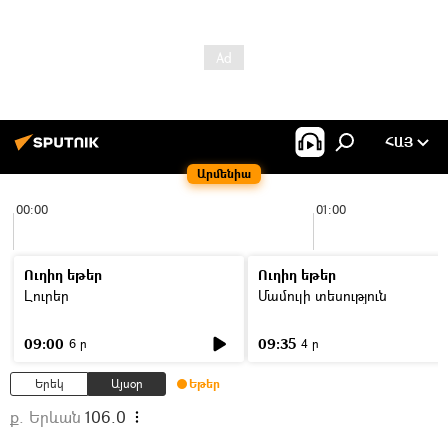
ՀԱՅ
Արմենիա
00:00
01:00
Ուղիղ եթեր
Ուղիղ եթեր
Լուրեր
Մամուլի տեսություն
09:00
09:35
6 ր
4 ր
Երեկ
Այսօր
Եթեր
ք. Երևան
106.0