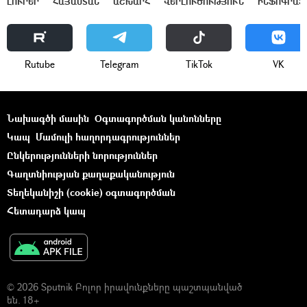
ԼՈՒՐԵՐ
ՀԱՅԱՍՏԱՆ
ԱՇԽԱՐՀ
ՎԵՐԼՈՒԾՈՒԹՅՈՒՆ
ԻՆՖՈԳՐԱՖ
Rutube
Telegram
ТikТоk
VK
Նախագծի մասին
Օգտագործման կանոնները
Կապ
Մամուլի հաղորդագրություններ
Ընկերությունների նորություններ
Գաղտնիության քաղաքականություն
Տեղեկանիշի (cookie) օգտագործման
Հետադարձ կապ
© 2026 Sputnik Բոլոր իրավունքները պաշտպանված
են. 18+