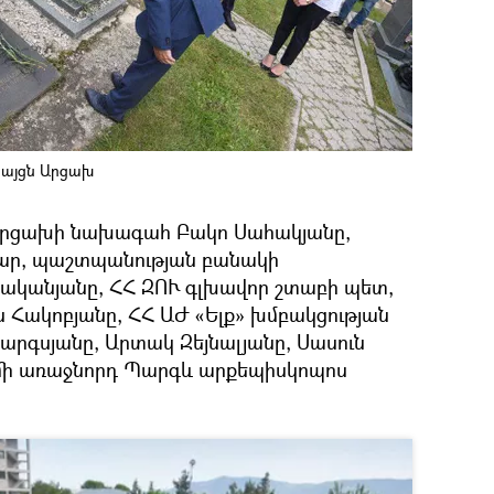
 այցն Արցախ
 Արցախի նախագահ Բակո Սահակյանը,
ր, պաշտպանության բանակի
կանյանը, ՀՀ ԶՈՒ գլխավոր շտաբի պետ,
 Հակոբյանը, ՀՀ ԱԺ «Ելք» խմբակցության
րգսյանը, Արտակ Զեյնալյանը, Սասուն
եմի առաջնորդ Պարգև արքեպիսկոպոս