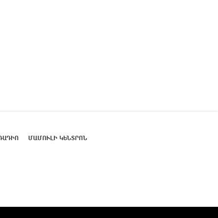
ՌԱԴԻՈ
ՄԱՄՈՒԼԻ ԿԵՆՏՐՈՆ