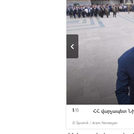
1
/6
ն Արցախ
ՀՀ վարչապետ Նի
© Sputnik / Aram Nersesyan