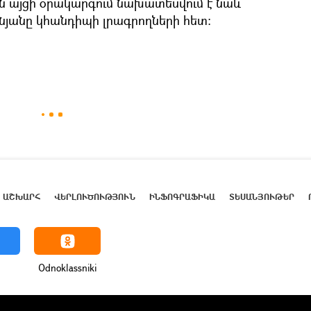
 այցի օրակարգում նախատեսվում է նաև
նյանը կհանդիպի լրագրողների հետ։
ԱՇԽԱՐՀ
ՎԵՐԼՈՒԾՈՒԹՅՈՒՆ
ԻՆՖՈԳՐԱՖԻԿԱ
ՏԵՍԱՆՅՈՒԹԵՐ
Odnoklassniki