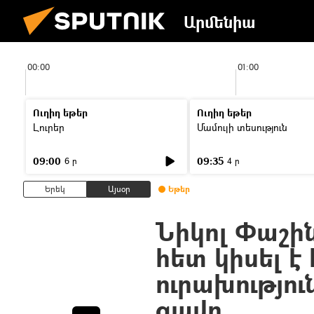
Արմենիա
00:00
01:00
Ուղիղ եթեր
Ուղիղ եթեր
Լուրեր
Մամուլի տեսություն
09:00
09:35
6 ր
4 ր
Երեկ
Այսօր
Եթեր
Նիկոլ Փաշի
հետ կիսել 
ուրախությու
ցավը