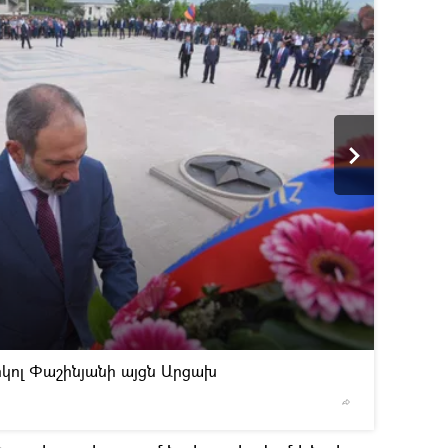
2
/6
կոլ Փաշինյանի այցն Արցախ
© Sputnik