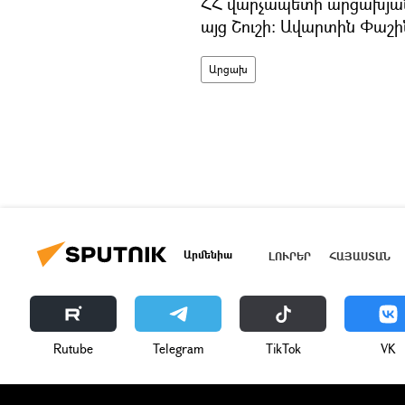
ՀՀ վարչապետի արցախյան
այց Շուշի։ Ավարտին Փաշի
Արցախ
Արմենիա
ԼՈՒՐԵՐ
ՀԱՅԱՍՏԱՆ
Rutube
Telegram
ТikТоk
VK