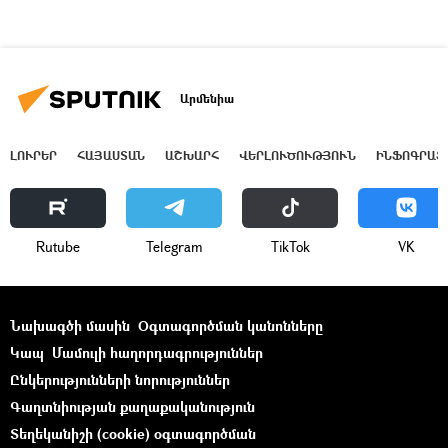
Արմենիա
ԼՈՒՐԵՐ
ՀԱՅԱՍՏԱՆ
ԱՇԽԱՐՀ
ՎԵՐԼՈՒԾՈՒԹՅՈՒՆ
ԻՆՖՈԳՐԱՖ
Rutube
Telegram
ТikТоk
VK
Նախագծի մասին
Օգտագործման կանոնները
Կապ
Մամուլի հաղորդագրություններ
Ընկերությունների նորություններ
Գաղտնիության քաղաքականություն
Տեղեկանիշի (cookie) օգտագործման