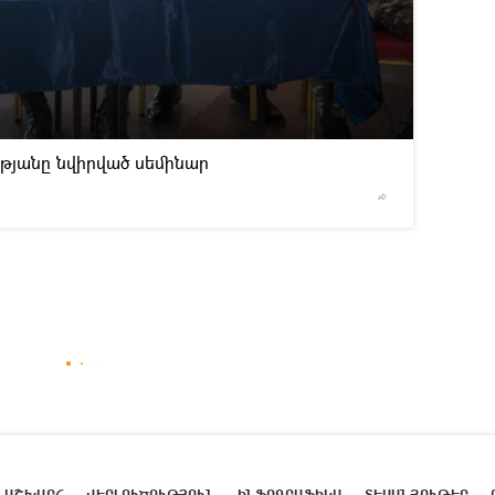
2
/3
թյանը նվիրված սեմինար
© Sputnik
ԱՇԽԱՐՀ
ՎԵՐԼՈՒԾՈՒԹՅՈՒՆ
ԻՆՖՈԳՐԱՖԻԿԱ
ՏԵՍԱՆՅՈՒԹԵՐ