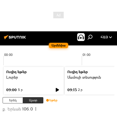
ՀԱՅ
Արմենիա
00:00
01:00
Ուղիղ եթեր
Ուղիղ եթեր
Լուրեր
Մամուլի տեսություն
09:00
09:15
5 ր
2 ր
Երեկ
Այսօր
Եթեր
ք. Երևան
106.0