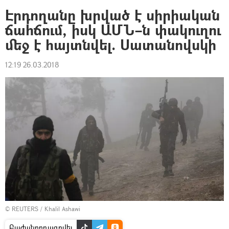
Էրդողանը խրված է սիրիական
ճահճում, իսկ ԱՄՆ–ն փակուղու
մեջ է հայտնվել. Սատանովսկի
12:19 26.03.2018
©
REUTERS
/ Khalil Ashawi
Բաժանորդագրվել