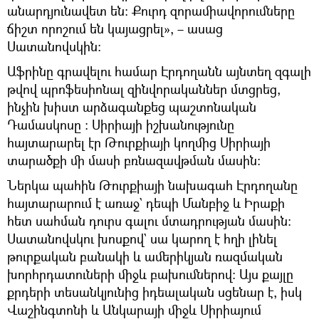
անարդյունավետ են։ Քուրդ զորամիավորումները
ճիշտ որոշում են կայացրել», – ասաց
Սատանովսկին։
Աֆրինը գրավելու համար Էրդողանն այնտեղ զգալի
թվով պրոֆեսիոնալ զինվորականներ մտցրեց,
ինչին խիստ արձագանքեց պաշտոնական
Դամասկոսը ։ Սիրիայի իշխանությունը
հայտարարել էր Թուրքիայի կողմից Սիրիայի
տարածքի մի մասի բռնազավթման մասին։
Ներկա պահին Թուրքիայի նախագահ Էրդողանը
հայտարարում է առաջ` դեպի Մանբիջ և Իրաքի
հետ սահման դուրս գալու մտադրության մասին։
Սատանովսկու խոսքով` սա կարող է հղի լինել
թուրքական բանակի և ամերիկյան ռազմական
խորհրդատուների միջև բախումներով։ Այս քայլը
քրդերի տեսանկյունից իդեալական սցենար է, իսկ
Վաշինգտոնի և Անկարայի միջև Սիրիայում