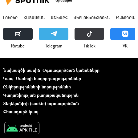
Արմենիա
ԼՈՒՐԵՐ
ՀԱՅԱՍՏԱՆ
ԱՇԽԱՐՀ
ՎԵՐԼՈՒԾՈՒԹՅՈՒՆ
ԻՆՖՈԳՐԱՖ
Rutube
Telegram
ТikТоk
VK
Նախագծի մասին
Օգտագործման կանոնները
Կապ
Մամուլի հաղորդագրություններ
Ընկերությունների նորություններ
Գաղտնիության քաղաքականություն
Տեղեկանիշի (cookie) օգտագործման
Հետադարձ կապ