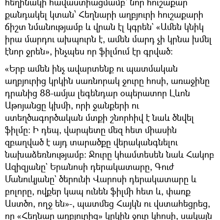
հեղինակի հավաստիացմամբ՝ նոր հուշաքար
քանդակել կտան՝ Հեղնարի աղբյուրի հուշաքարի
ճիշտ նմանությամբ և վրան էլ կգրեն` «Ամեն կնիկ
իրա մարդու ախպուրն է, ամեն մարդ չի կրնա խմել
էնոր ջրեն», ինչպես որ ֆիլմում էր գրված։
«Երբ ամեն ինչ ավարտենք ու պատմական
աղբյուրից կրկին սառնորակ ջուրը հոսի, առաջինը
դրանից 88-ամյա լեգենդար օպերատոր Լևոն
Աթոյանցը կխմի, որի ջանքերի ու
ստեղծագործական մտքի շնորհիվ է նաև ծնվել
ֆիլմը: Ի դեպ, վարպետը մեզ հետ միասին
զբաղված է այդ տարածքը վերականգնելու
նախաձեռնությամբ: Ջուրը կհամտեսեն նաև Հակոբ
Ազիզյանը` Երանոսի դերակատարը, Գուժ
Մանուկյանը` ծերունի Վարոսի դերակատարը և
բոլորը, ովքեր կապ ունեն ֆիլմի հետ և, փառք
Աստծո, ողջ են»-, պատմեց Հայկն ու վստահեցրեց,
որ «Հեղնար աղբյուրից» կրկին ջուր կհոսի, սակայն