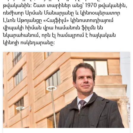
թվականին: Շատ տարիներ անց՝ 1970 թվականին,
ռեժիսոր Արման Մանարյանը և կինոօպերատոր
Լևոն Աթոյանցը «Հայֆիլմ» կինոստուդիայում
վիպակի հիման վրա համանուն ֆիլմն են
նկարահանում, որն էլ համալրում է հայկական
կինոյի ոսկեդարանը: