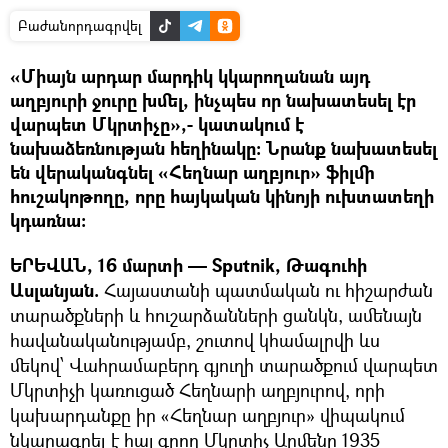
Բաժանորդագրվել
«Միայն արդար մարդիկ կկարողանան այդ
աղբյուրի ջուրը խմել, ինչպես որ նախատեսել էր
վարպետ Մկրտիչը»,- կատակում է
նախաձեռնության հեղինակը։ Նրանք նախատեսել
են վերականգնել «Հեղնար աղբյուր» ֆիլմի
հուշակոթողը, որը հայկական կինոյի ուխտատեղի
կդառնա։
ԵՐԵՎԱՆ, 16 մարտի — Sputnik, Թագուհի
Ասլանյան.
Հայաստանի պատմական ու հիշարժան
տարածքների և հուշարձանների ցանկն, ամենայն
հավանականությամբ, շուտով կհամալրվի ևս
մեկով՝ Վահրամաբերդ գյուղի տարածքում վարպետ
Մկրտիչի կառուցած Հեղնարի աղբյուրով, որի
կախարդանքը իր «Հեղնար աղբյուր» վիպակում
նկարագրել է հայ գրող Մկրտիչ Արմենը 1935