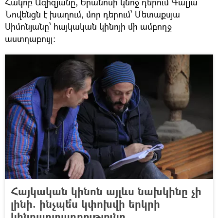
Հակոբ Ազիզյանը, Երանոսի կնոջ դերում Գալյա
Նովենցն է խաղում, մոր դերում՝ Մետաքսյա
Սիմոնյանը՝ հայկական կինոյի մի ամբողջ
աստղաբույլ:
Հայկական կինոն այլևս նախկինը չի
լինի. ինչպե՞ս կփոխվի երկրի
կինոարտադրությունը