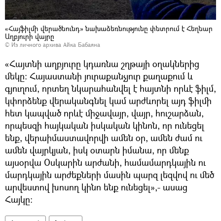
«Հայֆիլմի վերածնունդ» նախաձեռնությունը փնտրում է Հեղնար
Աղբյուրի վայրը
© Из личного архива Айка Бабаяна
«Հայտնի աղբյուրը կդառնա շղթայի օղակներից
մեկը: Հայաստանի յուրաքանչյուր քաղաքում և
գյուղում, որտեղ նկարահանվել է հայտնի որևէ ֆիլմ,
կփորձենք վերականգնել կամ արժևորել այդ ֆիլմի
հետ կապված որևէ միջավայր, վայր, հուշարձան,
որպեսզի հայկական իսկական կինոն, որ ունեցել
ենք, վերաիմաստավորվի ամեն օր, ամեն ժամ ու
ամեն վայրկյան, իսկ օտարն իմանա, որ մենք
այսօրվա Օսկարին արժանի, համամարդկային ու
մարդկային արժեքների մասին պարզ լեզվով ու մեծ
արվեստով խոսող կինո ենք ունեցել»,- ասաց
Հայկը: