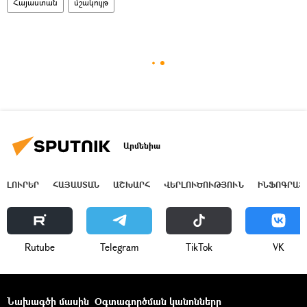
Հայաստան
մշակույթ
Արմենիա
ԼՈՒՐԵՐ
ՀԱՅԱՍՏԱՆ
ԱՇԽԱՐՀ
ՎԵՐԼՈՒԾՈՒԹՅՈՒՆ
ԻՆՖՈԳՐԱՖ
Rutube
Telegram
ТikТоk
VK
Նախագծի մասին
Օգտագործման կանոնները